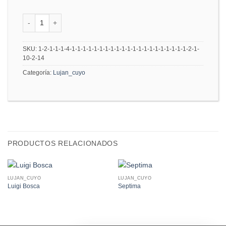
Terrazas de los Andes cantidad
SKU:
1-2-1-1-1-4-1-1-1-1-1-1-1-1-1-1-1-1-1-1-1-1-1-1-1-1-1-2-1-
10-2-14
Categoría:
Lujan_cuyo
PRODUCTOS RELACIONADOS
LUJAN_CUYO
LUJAN_CUYO
Luigi Bosca
Septima